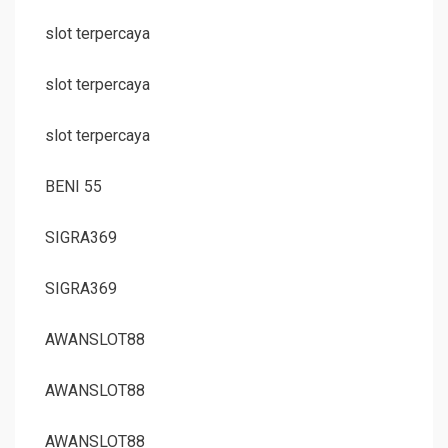
slot terpercaya
slot terpercaya
slot terpercaya
BENI 55
SIGRA369
SIGRA369
AWANSLOT88
AWANSLOT88
AWANSLOT88