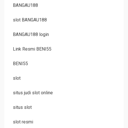
BANGAU188
slot BANGAU188
BANGAU188 login
Link Resmi BENI55
BENI55
slot
situs judi slot online
situs slot
slot resmi