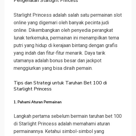
Pengenalan Starlight Princess
Starlight Princess adalah salah satu permainan slot
online yang digemari oleh banyak pecinta judi
online. Dikembangkan oleh penyedia perangkat
lunak terkemuka, permainan ini menampilkan tema
putri yang hidup di kerajaan bintang dengan grafis
yang indah dan fitur-fitur menarik. Daya tarik
utamanya adalah bonus besar dan jackpot
menggiurkan yang bisa diraih pemain.
Tips dan Strategi untuk Taruhan Bet 100 di
Starlight Princess
1. Pahami Aturan Permainan
Langkah pertama sebelum bermain taruhan bet 100
di Starlight Princess adalah memahami aturan
permainannya. Ketahui simbol-simbol yang