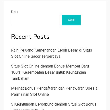
Cari
CARI
Recent Posts
Raih Peluang Kemenangan Lebih Besar di Situs
Slot Online Gacor Terpercaya
Situs Slot Online dengan Bonus Member Baru
100%: Kesempatan Besar untuk Keuntungan
Tambahan!
Melihat Bonus Pendaftaran dan Penawaran Spesial
Permainan Slot Online
5 Keuntungan Bergabung dengan Situs Slot Bonus