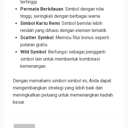
tertinggi.
Permata Berkilauan
: Simbol dengan nilai
tinggi, seringkali dengan berbagai warna.
Simbol Kartu Remi
: Simbol bernilai lebih
rendah yang dihiasi dengan elemen tematik.
Scatter Symbol
: Memicu fitur bonus seperti
putaran gratis.
Wild Symbol
: Berfungsi sebagai pengganti
simbol lain untuk membentuk kombinasi
kemenangan.
Dengan memahami simbol-simbol ini, Anda dapat
mengembangkan strategi yang lebih baik dan
meningkatkan peluang untuk memenangkan hadiah
besar.