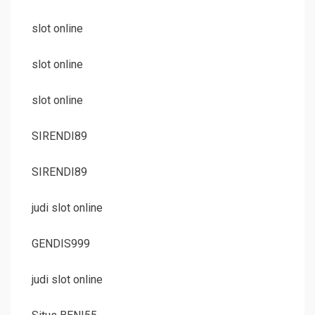
slot online
slot online
slot online
SIRENDI89
SIRENDI89
judi slot online
GENDIS999
judi slot online