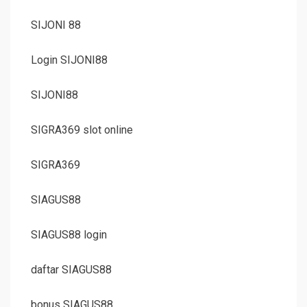
SIJONI 88
Login SIJONI88
SIJONI88
SIGRA369 slot online
SIGRA369
SIAGUS88
SIAGUS88 login
daftar SIAGUS88
bonus SIAGUS88